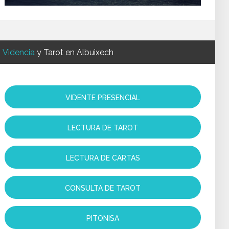
Videncia
y Tarot en Albuixech
VIDENTE PRESENCIAL
LECTURA DE TAROT
LECTURA DE CARTAS
CONSULTA DE TAROT
PITONISA