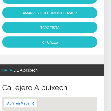
AMARRES Y HECHIZOS DE AMOR
TAROTISTA
RITUALES
MAPA
DE Albuixech
Callejero Albuixech