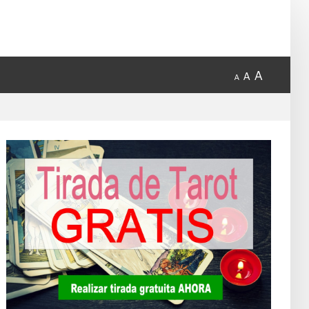
A
A
A