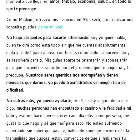
momento que llega, en
amor, trabajo, economía, salud… en todo lo
que te preocupe
.
Como Medium, ofrezco mis servicios en Albuixech, para realizar una
consulta puedes
visitar mi web
.
No hago preguntas para sacarte información
soy yo quien habla,
quien te dirá como está todo sin que me cuentes absolutamente
nada y te diré paso a paso con fechas como todo irá sucediendo y
se resolverá para ti. Mis guías aparte te orientarán y aconsejarán
para que encuentres solución para el problema que te angustia y te
preocupa.
Nuestros seres queridos nos acompañan y tienen
mensajes que darnos, yo puedo trasmitírtelos sin ningún tipo de
dificultad.
No sufras más, yo puedo ayudarte
, lo sé, estoy segura de lo que
digo,
muchas personas han encontrado el camino y la felicidad a mi
lado
y eso me hace querer crecer cada día más como persona, me
gusta lo que hago y sé que nací para esto. No estés sufriendo
esperando sin saber que pasará, hablando conmigo encontrarás la
tranquilidad que buscas, estoy convencida de que si hablamos
tu