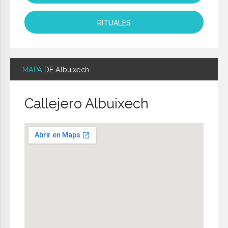
RITUALES
MAPA
DE Albuixech
Callejero Albuixech