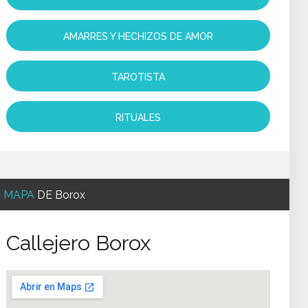
AMARRES Y HECHIZOS DE AMOR
TAROTISTA
RITUALES
MAPA
DE Borox
Callejero Borox