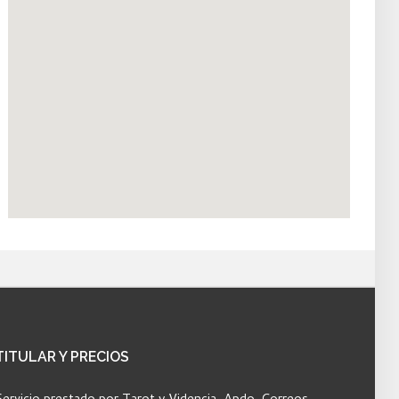
TITULAR
Y PRECIOS
Servicio prestado por Tarot y Videncia, Apdo. Correos