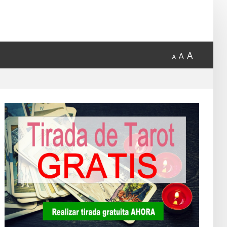
A
A
A