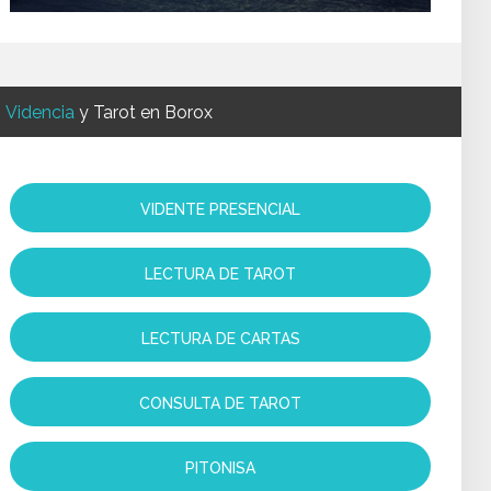
Videncia
y Tarot en Borox
VIDENTE PRESENCIAL
LECTURA DE TAROT
LECTURA DE CARTAS
CONSULTA DE TAROT
PITONISA