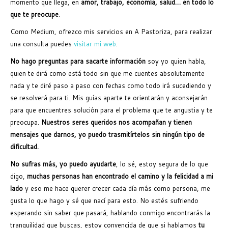
momento que llega, en
amor, trabajo, economía, salud… en todo lo
que te preocupe
.
Como Medium, ofrezco mis servicios en A Pastoriza, para realizar
una consulta puedes
visitar mi web
.
No hago preguntas para sacarte información
soy yo quien habla,
quien te dirá como está todo sin que me cuentes absolutamente
nada y te diré paso a paso con fechas como todo irá sucediendo y
se resolverá para ti. Mis guías aparte te orientarán y aconsejarán
para que encuentres solución para el problema que te angustia y te
preocupa.
Nuestros seres queridos nos acompañan y tienen
mensajes que darnos, yo puedo trasmitírtelos sin ningún tipo de
dificultad.
No sufras más, yo puedo ayudarte
, lo sé, estoy segura de lo que
digo,
muchas personas han encontrado el camino y la felicidad a mi
lado
y eso me hace querer crecer cada día más como persona, me
gusta lo que hago y sé que nací para esto. No estés sufriendo
esperando sin saber que pasará, hablando conmigo encontrarás la
tranquilidad que buscas, estoy convencida de que si hablamos
tu